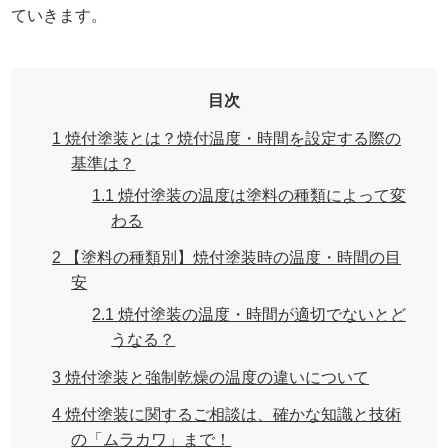
ていきます。
目次
1
焼付塗装とは？焼付温度・時間を設定する際の
基準は？
1.1
焼付塗装の温度は塗料の種類によって変
わる
2
【塗料の種類別】焼付塗装時の温度・時間の目
安
2.1
焼付塗装の温度・時間が適切でないとど
うなる？
3
焼付塗装と強制乾燥の温度の違いについて
4
焼付塗装に関するご相談は、確かな知識と技術
の「ムラカワ」まで！