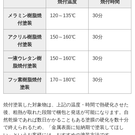
焼付温度
焼付時間
メラミン樹脂焼
120～135℃
30分
付塗装
アクリル樹脂焼
150～160℃
30分
付塗装
一液ウレタン樹
150～160℃
30分
脂焼付塗装
フッ素樹脂焼付
170～180℃
30分
塗装
焼付塗装した対象物は、上記の温度・時間で熱硬化させた
後、粗熱が取れた段階で梱包と発送が可能になります。自
然乾燥であれば数日かかることもある塗膜の硬化を数十分
で終えられるため、「金属表面に短納期で塗装してほし
い」というお客様には、おすすめの塗装方法です。