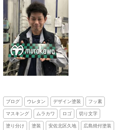
ブログ
ウレタン
デザイン塗装
フッ素
マスキング
ムラカワ
ロゴ
切り文字
塗り分け
塗装
安佐北区久地
広島焼付塗装