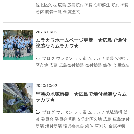
佐北区久地
広島
広島焼付塗装
心肺蘇生
焼付塗装
紛体
胸骨圧迫
金属塗装
2020/10/05
ムラカワホームページ更新 ★広島で焼付
塗装ならムラカワ★
ブログ
ウレタン
フッ素
ムラカワ
塗装
安佐北
区久地
広島
広島焼付塗装
焼付塗装
紛体
金属塗装
2020/10/02
早朝の地域清掃 ★広島で焼付塗装ならム
ラカワ★
ブログ
ウレタン
フッ素
ムラカワ
地域清掃
塗
装
委員会
委員会活動
安佐北区久地
広島
広島焼付
塗装
焼付塗装
環境委員会
紛体
草刈り
金属塗装