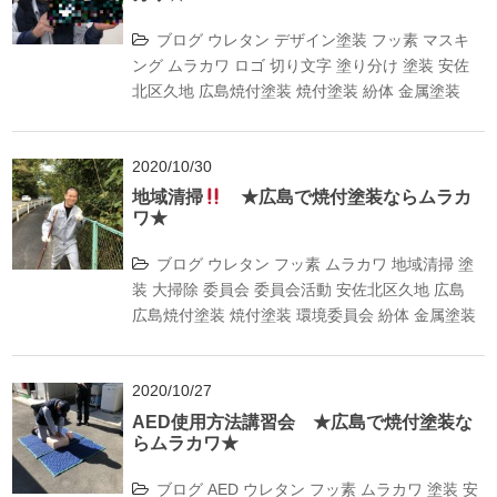
ブログ
ウレタン
デザイン塗装
フッ素
マスキ
ング
ムラカワ
ロゴ
切り文字
塗り分け
塗装
安佐
北区久地
広島焼付塗装
焼付塗装
紛体
金属塗装
2020/10/30
地域清掃
★広島で焼付塗装ならムラカ
ワ★
ブログ
ウレタン
フッ素
ムラカワ
地域清掃
塗
装
大掃除
委員会
委員会活動
安佐北区久地
広島
広島焼付塗装
焼付塗装
環境委員会
紛体
金属塗装
2020/10/27
AED使用方法講習会 ★広島で焼付塗装な
らムラカワ★
ブログ
AED
ウレタン
フッ素
ムラカワ
塗装
安