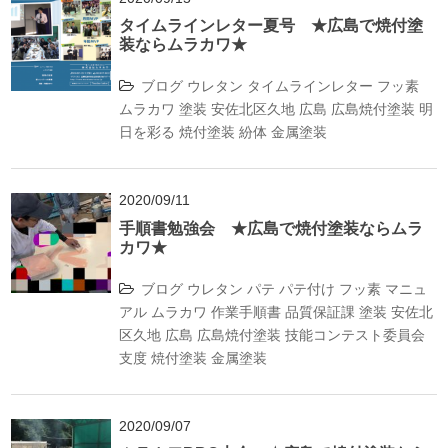
タイムラインレター夏号 ★広島で焼付塗
装ならムラカワ★
ブログ
ウレタン
タイムラインレター
フッ素
ムラカワ
塗装
安佐北区久地
広島
広島焼付塗装
明
日を彩る
焼付塗装
紛体
金属塗装
2020/09/11
手順書勉強会 ★広島で焼付塗装ならムラ
カワ★
ブログ
ウレタン
パテ
パテ付け
フッ素
マニュ
アル
ムラカワ
作業手順書
品質保証課
塗装
安佐北
区久地
広島
広島焼付塗装
技能コンテスト委員会
支度
焼付塗装
金属塗装
2020/09/07