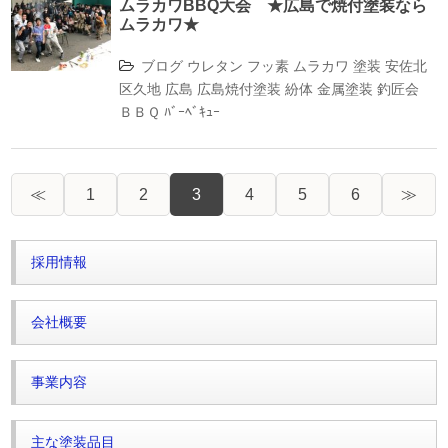
ムラカワBBQ大会 ★広島で焼付塗装なら
ムラカワ★
ブログ
ウレタン
フッ素
ムラカワ
塗装
安佐北
区久地
広島
広島焼付塗装
紛体
金属塗装
釣匠会
ＢＢＱ
ﾊﾞｰﾍﾞｷｭｰ
≪
1
2
3
4
5
6
≫
採用情報
会社概要
事業内容
主な塗装品目