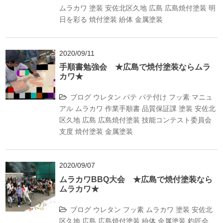
ムラカワ
塗装
安佐北区久地
広島
広島焼付塗装
明
日を彩る
焼付塗装
紛体
金属塗装
2020/09/11
手順書勉強会 ★広島で焼付塗装ならムラ
カワ★
ブログ
ウレタン
パテ
パテ付け
フッ素
マニュ
アル
ムラカワ
作業手順書
品質保証課
塗装
安佐北
区久地
広島
広島焼付塗装
技能コンテスト委員会
支度
焼付塗装
金属塗装
2020/09/07
ムラカワBBQ大会 ★広島で焼付塗装なら
ムラカワ★
ブログ
ウレタン
フッ素
ムラカワ
塗装
安佐北
区久地
広島
広島焼付塗装
紛体
金属塗装
釣匠会