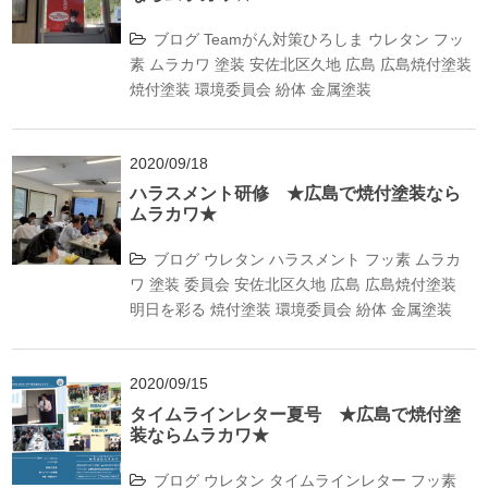
ブログ
Teamがん対策ひろしま
ウレタン
フッ
素
ムラカワ
塗装
安佐北区久地
広島
広島焼付塗装
焼付塗装
環境委員会
紛体
金属塗装
2020/09/18
ハラスメント研修 ★広島で焼付塗装なら
ムラカワ★
ブログ
ウレタン
ハラスメント
フッ素
ムラカ
ワ
塗装
委員会
安佐北区久地
広島
広島焼付塗装
明日を彩る
焼付塗装
環境委員会
紛体
金属塗装
2020/09/15
タイムラインレター夏号 ★広島で焼付塗
装ならムラカワ★
ブログ
ウレタン
タイムラインレター
フッ素