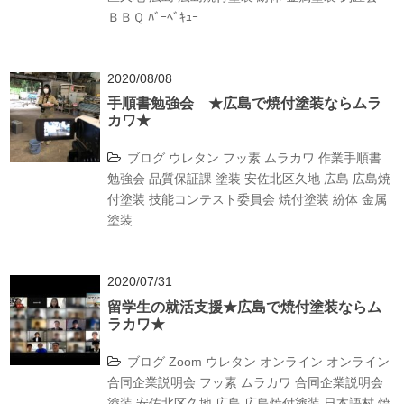
ＢＢＱ
ﾊﾞｰﾍﾞｷｭｰ
2020/08/08
手順書勉強会 ★広島で焼付塗装ならムラ
カワ★
ブログ
ウレタン
フッ素
ムラカワ
作業手順書
勉強会
品質保証課
塗装
安佐北区久地
広島
広島焼
付塗装
技能コンテスト委員会
焼付塗装
紛体
金属
塗装
2020/07/31
留学生の就活支援★広島で焼付塗装ならム
ラカワ★
ブログ
Zoom
ウレタン
オンライン
オンライン
合同企業説明会
フッ素
ムラカワ
合同企業説明会
塗装
安佐北区久地
広島
広島焼付塗装
日本語村
焼