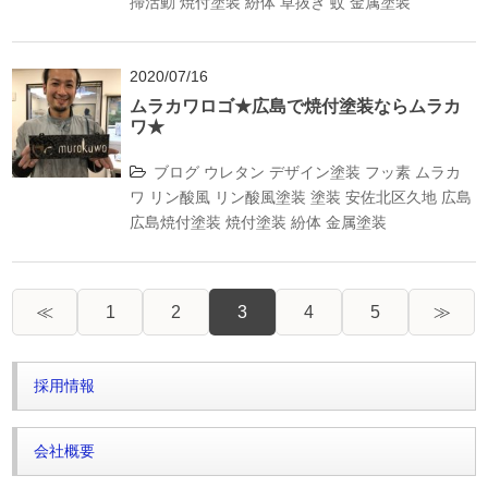
掃活動
焼付塗装
紛体
草抜き
蚊
金属塗装
2020/07/16
ムラカワロゴ★広島で焼付塗装ならムラカ
ワ★
ブログ
ウレタン
デザイン塗装
フッ素
ムラカ
ワ
リン酸風
リン酸風塗装
塗装
安佐北区久地
広島
広島焼付塗装
焼付塗装
紛体
金属塗装
≪
1
2
3
4
5
≫
採用情報
会社概要