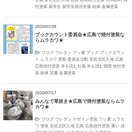
付塗装
留学生
留学生就活支援
紛体
金属塗装
2020/07/28
ブックカウント委員会★広島で焼付塗装な
らムラカワ★
ブログ
ウレタン
フッ素
ブック
ブックカウン
ト
ムラカワ
塗装
委員会活動
安佐北区久地
広島
広島焼付塗装
本を読む社風
本を読む習慣
焼付塗
装
紛体
読書
金属塗装
2020/07/17
みんなで草抜き★広島で焼付塗装ならムラ
カワ★
ブログ
ウレタン
デザイン塗装
フッ素
ムラカ
ワ
塗装
安佐北区久地
広島
広島焼付塗装
暑い
清