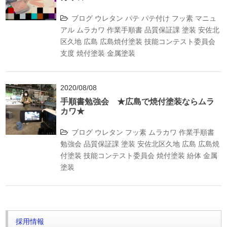
ブログ
ウレタン
パテ
パテ付け
フッ素
マニュ
アル
ムラカワ
作業手順書
品質保証課
塗装
安佐北
区久地
広島
広島焼付塗装
技能コンテスト委員会
支度
焼付塗装
金属塗装
2020/08/08
手順書勉強会 ★広島で焼付塗装ならムラ
カワ★
ブログ
ウレタン
フッ素
ムラカワ
作業手順書
勉強会
品質保証課
塗装
安佐北区久地
広島
広島焼
付塗装
技能コンテスト委員会
焼付塗装
紛体
金属
塗装
採用情報