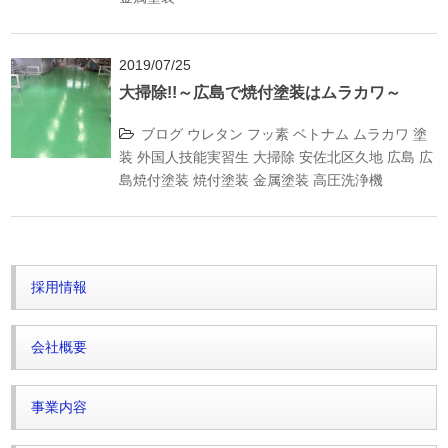
2019/07/25
大掃除!!～広島で焼付塗装はムラカワ～
ブログ
ウレタン
フッ素
ベトナム
ムラカワ
塗
装
外国人技能実習生
大掃除
安佐北区久地
広島
広
島焼付塗装
焼付塗装
金属塗装
高圧洗浄機
採用情報
会社概要
事業内容