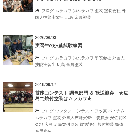
ブログ
ムラカワ
㈱ムラカワ
塗装
塗装会社
外
国人技能実習生
広島
金属塗装
2026/06/03
実習生の技能試験練習
ブログ
ムラカワ
㈱ムラカワ
塗装会社
外国人
技能実習生
広島
金属塗装
2019/09/17
技能コンテスト 調色部門 ＆ 歓送迎会 ★広
島で焼付塗装はムラカワ★
ブログ
ウレタン
コンテスト
フッ素
ベトナム
ムラカワ
塗装
外国人技能実習生
委員会
安佐北区
久地
広島
広島焼付塗装
歓送迎会
焼付塗装
紛体
金属塗装