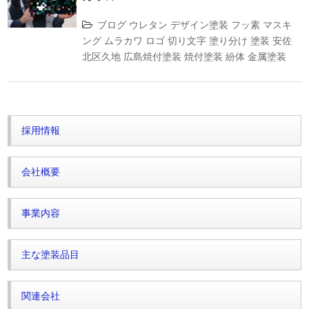
ブログ
ウレタン
デザイン塗装
フッ素
マスキ
ング
ムラカワ
ロゴ
切り文字
塗り分け
塗装
安佐
北区久地
広島焼付塗装
焼付塗装
紛体
金属塗装
採用情報
会社概要
事業内容
主な塗装品目
関連会社