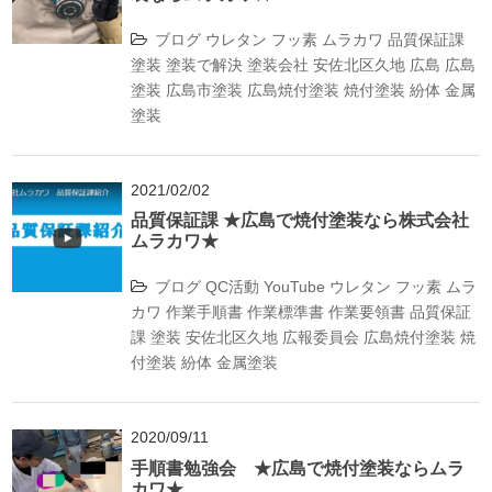
ブログ
ウレタン
フッ素
ムラカワ
品質保証課
塗装
塗装で解決
塗装会社
安佐北区久地
広島
広島
塗装
広島市塗装
広島焼付塗装
焼付塗装
紛体
金属
塗装
2021/02/02
品質保証課 ★広島で焼付塗装なら株式会社
ムラカワ★
ブログ
QC活動
YouTube
ウレタン
フッ素
ムラ
カワ
作業手順書
作業標準書
作業要領書
品質保証
課
塗装
安佐北区久地
広報委員会
広島焼付塗装
焼
付塗装
紛体
金属塗装
2020/09/11
手順書勉強会 ★広島で焼付塗装ならムラ
カワ★