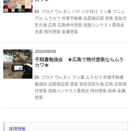
ブログ
ウレタン
パテ
パテ付け
フッ素
マニュ
アル
ムラカワ
作業手順書
品質保証課
塗装
安佐北
区久地
広島
広島焼付塗装
技能コンテスト委員会
支度
焼付塗装
金属塗装
2020/08/08
手順書勉強会 ★広島で焼付塗装ならムラ
カワ★
ブログ
ウレタン
フッ素
ムラカワ
作業手順書
勉強会
品質保証課
塗装
安佐北区久地
広島
広島焼
付塗装
技能コンテスト委員会
焼付塗装
紛体
金属
塗装
採用情報