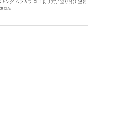
スキング
ムラカワ
ロゴ
切り文字
塗り分け
塗装
属塗装