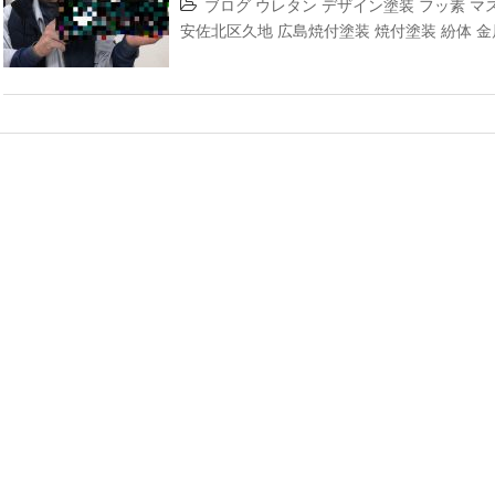
ブログ
ウレタン
デザイン塗装
フッ素
マ
安佐北区久地
広島焼付塗装
焼付塗装
紛体
金