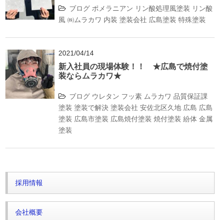
ブログ
ポメラニアン
リン酸処理風塗装
リン酸
風
㈱ムラカワ
内装
塗装会社
広島塗装
特殊塗装
2021/04/14
新入社員の現場体験！！ ★広島で焼付塗
装ならムラカワ★
ブログ
ウレタン
フッ素
ムラカワ
品質保証課
塗装
塗装で解決
塗装会社
安佐北区久地
広島
広島
塗装
広島市塗装
広島焼付塗装
焼付塗装
紛体
金属
塗装
採用情報
会社概要