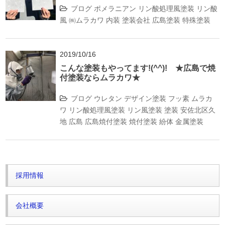
ブログ
ポメラニアン
リン酸処理風塗装
リン酸
風
㈱ムラカワ
内装
塗装会社
広島塗装
特殊塗装
2019/10/16
こんな塗装もやってます!(^^)! ★広島で焼
付塗装ならムラカワ★
ブログ
ウレタン
デザイン塗装
フッ素
ムラカ
ワ
リン酸処理風塗装
リン風塗装
塗装
安佐北区久
地
広島
広島焼付塗装
焼付塗装
紛体
金属塗装
採用情報
会社概要